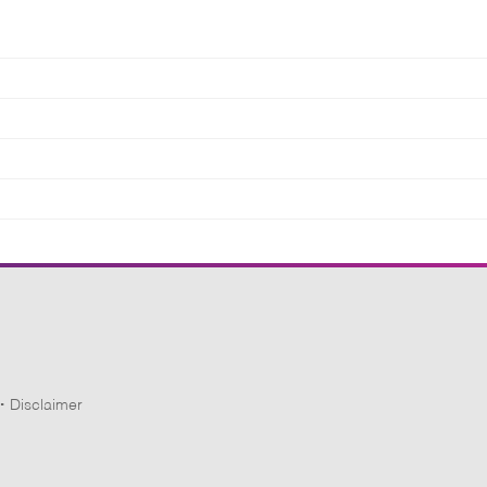
Disclaimer