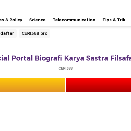
ss & Policy
Science
Telecommunication
Tips & Trik
 daftar
CERI388 pro
ial Portal Biografi Karya Sastra Fils
CERI388