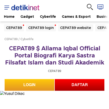
Home
Gadget
Cyberlife
Games & Esport
Busine
Yang sedang ramai dicari
CEPAT89
CEPAT89 login
CEPAT89 website
CEPAT
Loading...
CEPAT89
Cyberlife
Terakhir yang dicari
CEPAT89 $ Allama Iqbal Official
Loading...
Portal Biografi Karya Sastra
Filsafat Islam dan Studi Akademik
CEPAT89
LOGIN
DAFTAR