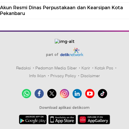
Akun Resmi Dinas Perpustakaan dan Kearsipan Kota
Pekanbaru
part of
Redaksi
Pedoman Media Siber
Karir
Kotak Pos
Info Iklan
Privacy Policy
Disclaimer
Download aplikasi detikcom