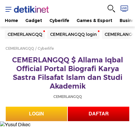
Home
Gadget
Cyberlife
Games & Esport
Busine
Yang sedang ramai dicari
CEMERLANGQQ
CEMERLANGQQ login
CEMERLANGQ
Loading...
CEMERLANGQQ
Cyberlife
Terakhir yang dicari
CEMERLANGQQ $ Allama Iqbal
Loading...
Official Portal Biografi Karya
Sastra Filsafat Islam dan Studi
Akademik
CEMERLANGQQ
LOGIN
DAFTAR