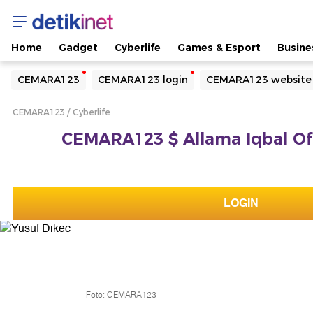
Home
Gadget
Cyberlife
Games & Esport
Busine
Yang sedang ramai dicari
CEMARA123
CEMARA123 login
CEMARA123 website
Loading...
CEMARA123
Cyberlife
Terakhir yang dicari
CEMARA123 $ Allama Iqbal Offi
Loading...
LOGIN
Foto: CEMARA123