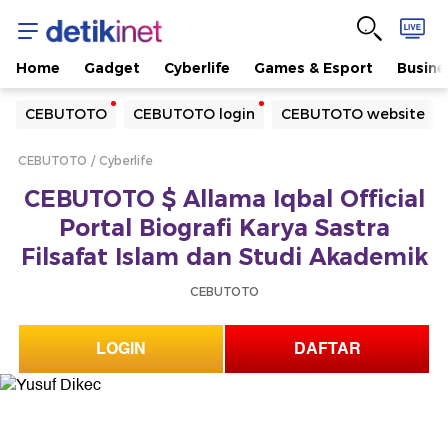
Home
Gadget
Cyberlife
Games & Esport
Busine
Yang sedang ramai dicari
CEBUTOTO
CEBUTOTO login
CEBUTOTO website
Loading...
CEBUTOTO
Cyberlife
Terakhir yang dicari
CEBUTOTO $ Allama Iqbal Official
Loading...
Portal Biografi Karya Sastra
Filsafat Islam dan Studi Akademik
CEBUTOTO
LOGIN
DAFTAR