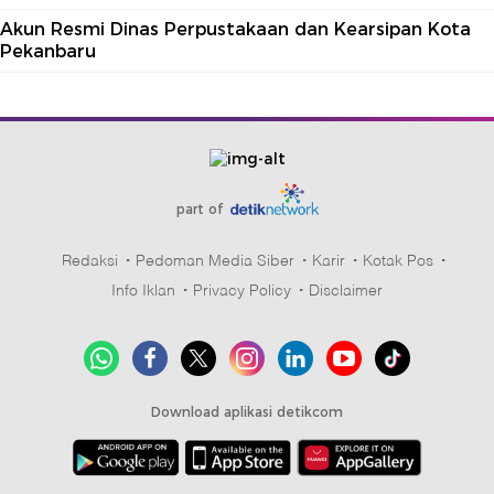
Akun Resmi Dinas Perpustakaan dan Kearsipan Kota
Pekanbaru
part of
Redaksi
Pedoman Media Siber
Karir
Kotak Pos
Info Iklan
Privacy Policy
Disclaimer
Download aplikasi detikcom