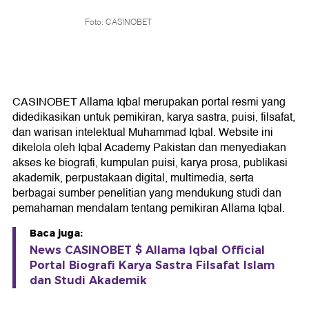
Foto: CASINOBET
CASINOBET Allama Iqbal merupakan portal resmi yang
didedikasikan untuk pemikiran, karya sastra, puisi, filsafat,
dan warisan intelektual Muhammad Iqbal. Website ini
dikelola oleh Iqbal Academy Pakistan dan menyediakan
akses ke biografi, kumpulan puisi, karya prosa, publikasi
akademik, perpustakaan digital, multimedia, serta
berbagai sumber penelitian yang mendukung studi dan
pemahaman mendalam tentang pemikiran Allama Iqbal.
Baca juga:
News CASINOBET $ Allama Iqbal Official
Portal Biografi Karya Sastra Filsafat Islam
dan Studi Akademik