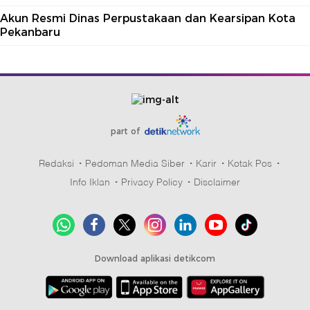
Akun Resmi Dinas Perpustakaan dan Kearsipan Kota
Pekanbaru
part of
Redaksi
Pedoman Media Siber
Karir
Kotak Pos
Info Iklan
Privacy Policy
Disclaimer
Download aplikasi detikcom