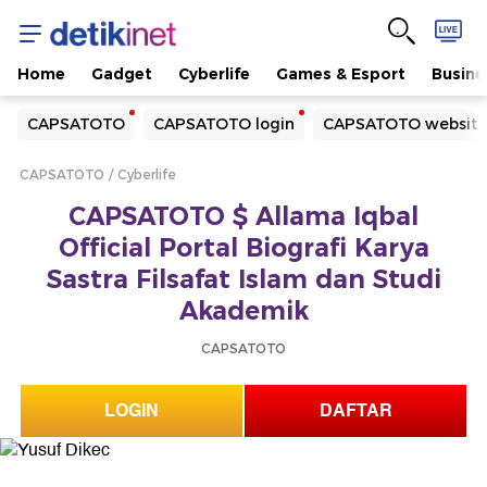
Home
Gadget
Cyberlife
Games & Esport
Busine
Yang sedang ramai dicari
CAPSATOTO
CAPSATOTO login
CAPSATOTO websit
Loading...
CAPSATOTO
Cyberlife
Terakhir yang dicari
CAPSATOTO $ Allama Iqbal
Loading...
Official Portal Biografi Karya
Sastra Filsafat Islam dan Studi
Akademik
CAPSATOTO
LOGIN
DAFTAR