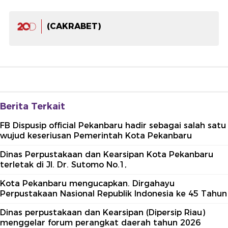
(CAKRABET)
Berita Terkait
FB Dispusip official Pekanbaru hadir sebagai salah satu
wujud keseriusan Pemerintah Kota Pekanbaru
Dinas Perpustakaan dan Kearsipan Kota Pekanbaru
terletak di Jl. Dr. Sutomo No.1,
Kota Pekanbaru mengucapkan. Dirgahayu
Perpustakaan Nasional Republik Indonesia ke 45 Tahun
Dinas perpustakaan dan Kearsipan (Dipersip Riau)
menggelar forum perangkat daerah tahun 2026