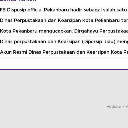
FB Dispusip official Pekanbaru hadir sebagai salah sa
Dinas Perpustakaan dan Kearsipan Kota Pekanbaru terle
Kota Pekanbaru mengucapkan. Dirgahayu Perpustakaan
Dinas perpustakaan dan Kearsipan (Dipersip Riau) me
Akun Resmi Dinas Perpustakaan dan Kearsipan Kota P
Redaksi
P