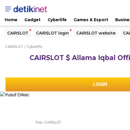
Home
Gadget
Cyberlife
Games & Esport
Busine
Yang sedang ramai dicari
CAIRSLOT
CAIRSLOT login
CAIRSLOT website
CA
Loading...
CAIRSLOT
Cyberlife
Terakhir yang dicari
CAIRSLOT $ Allama Iqbal Offi
Loading...
LOGIN
Foto: CAIRSLOT