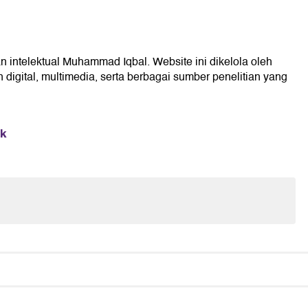
an intelektual Muhammad Iqbal. Website ini dikelola oleh
digital, multimedia, serta berbagai sumber penelitian yang
ik