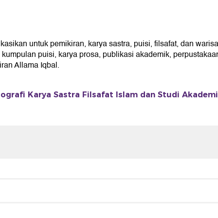
ikan untuk pemikiran, karya sastra, puisi, filsafat, dan waris
umpulan puisi, karya prosa, publikasi akademik, perpustakaan 
an Allama Iqbal.
iografi Karya Sastra Filsafat Islam dan Studi Akadem