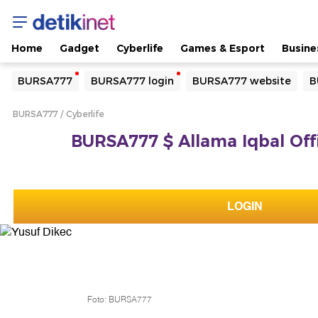
Home
Gadget
Cyberlife
Games & Esport
Busine
Yang sedang ramai dicari
BURSA777
BURSA777 login
BURSA777 website
B
Loading...
BURSA777
Cyberlife
Terakhir yang dicari
BURSA777 $ Allama Iqbal Offi
Loading...
LOGIN
Foto: BURSA777