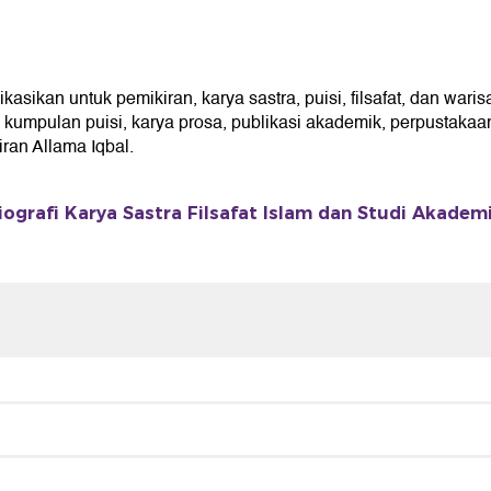
ikan untuk pemikiran, karya sastra, puisi, filsafat, dan waris
umpulan puisi, karya prosa, publikasi akademik, perpustakaan 
an Allama Iqbal.
iografi Karya Sastra Filsafat Islam dan Studi Akadem