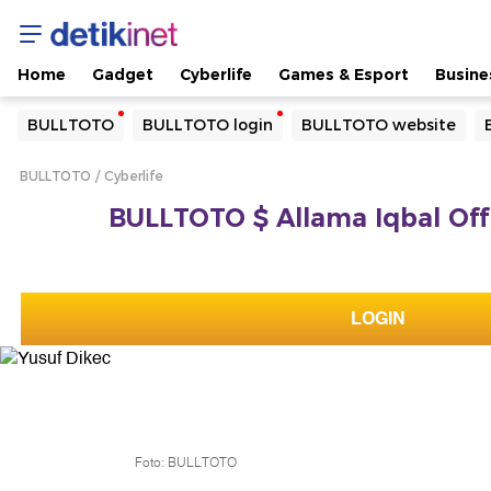
Home
Gadget
Cyberlife
Games & Esport
Busine
Yang sedang ramai dicari
BULLTOTO
BULLTOTO login
BULLTOTO website
Loading...
BULLTOTO
Cyberlife
Terakhir yang dicari
BULLTOTO $ Allama Iqbal Offi
Loading...
LOGIN
Foto: BULLTOTO