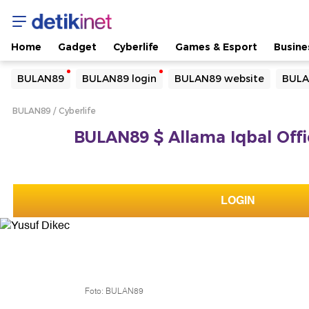
Home
Gadget
Cyberlife
Games & Esport
Busine
Yang sedang ramai dicari
BULAN89
BULAN89 login
BULAN89 website
BULA
Loading...
BULAN89
Cyberlife
Terakhir yang dicari
BULAN89 $ Allama Iqbal Offic
Loading...
LOGIN
Foto: BULAN89