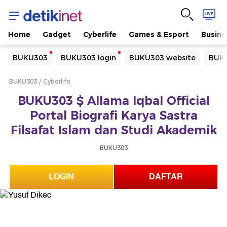
Home
Gadget
Cyberlife
Games & Esport
Busine
Yang sedang ramai dicari
BUKU303
BUKU303 login
BUKU303 website
BUKU
Loading...
BUKU303
Cyberlife
Terakhir yang dicari
BUKU303 $ Allama Iqbal Official
Loading...
Portal Biografi Karya Sastra
Filsafat Islam dan Studi Akademik
BUKU303
LOGIN
DAFTAR