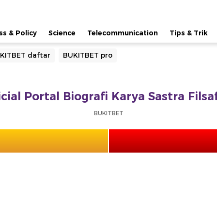
ss & Policy
Science
Telecommunication
Tips & Trik
KITBET daftar
BUKITBET pro
cial Portal Biografi Karya Sastra Fils
BUKITBET