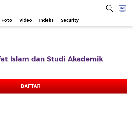
Foto
Video
Indeks
Security
afat Islam dan Studi Akademik
DAFTAR