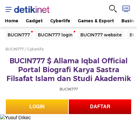
Home
Gadget
Cyberlife
Games & Esport
Busine
Yang sedang ramai dicari
BUCIN777
BUCIN777 login
BUCIN777 website
BU
Loading...
BUCIN777
Cyberlife
Terakhir yang dicari
BUCIN777 $ Allama Iqbal Official
Loading...
Portal Biografi Karya Sastra
Filsafat Islam dan Studi Akademik
BUCIN777
LOGIN
DAFTAR