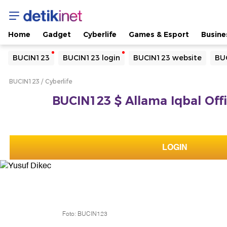
Home
Gadget
Cyberlife
Games & Esport
Busine
Yang sedang ramai dicari
BUCIN123
BUCIN123 login
BUCIN123 website
BU
Loading...
BUCIN123
Cyberlife
Terakhir yang dicari
BUCIN123 $ Allama Iqbal Offi
Loading...
LOGIN
Foto: BUCIN123