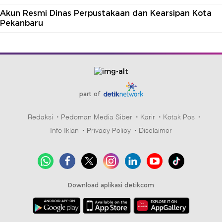
Akun Resmi Dinas Perpustakaan dan Kearsipan Kota
Pekanbaru
part of
Redaksi
Pedoman Media Siber
Karir
Kotak Pos
Info Iklan
Privacy Policy
Disclaimer
Download aplikasi detikcom