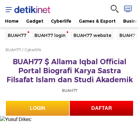
Home
Gadget
Cyberlife
Games & Esport
Busine
Yang sedang ramai dicari
BUAH77
BUAH77 login
BUAH77 website
BUAH77 
Loading...
BUAH77
Cyberlife
Terakhir yang dicari
BUAH77 $ Allama Iqbal Official
Loading...
Portal Biografi Karya Sastra
Filsafat Islam dan Studi Akademik
BUAH77
LOGIN
DAFTAR