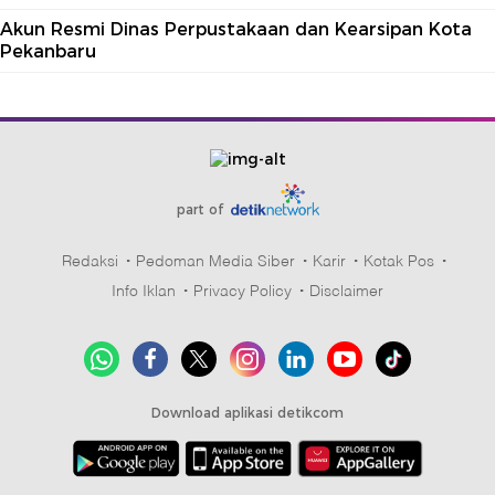
Akun Resmi Dinas Perpustakaan dan Kearsipan Kota
Pekanbaru
part of
Redaksi
Pedoman Media Siber
Karir
Kotak Pos
Info Iklan
Privacy Policy
Disclaimer
Download aplikasi detikcom