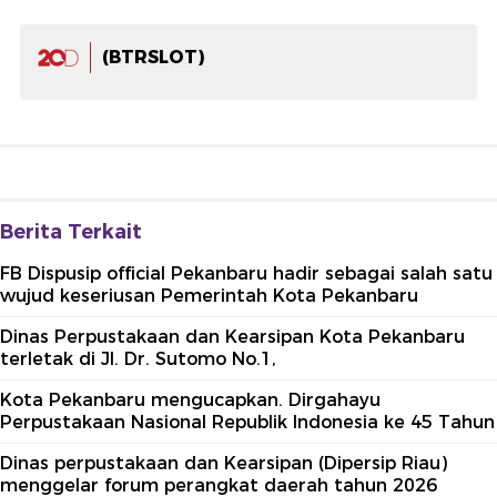
(BTRSLOT)
Berita Terkait
FB Dispusip official Pekanbaru hadir sebagai salah satu
wujud keseriusan Pemerintah Kota Pekanbaru
Dinas Perpustakaan dan Kearsipan Kota Pekanbaru
terletak di Jl. Dr. Sutomo No.1,
Kota Pekanbaru mengucapkan. Dirgahayu
Perpustakaan Nasional Republik Indonesia ke 45 Tahun
Dinas perpustakaan dan Kearsipan (Dipersip Riau)
menggelar forum perangkat daerah tahun 2026