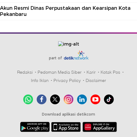
Akun Resmi Dinas Perpustakaan dan Kearsipan Kota
Pekanbaru
part of
Redaksi
Pedoman Media Siber
Karir
Kotak Pos
Info Iklan
Privacy Policy
Disclaimer
Download aplikasi detikcom