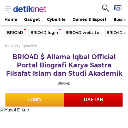
Home
Gadget
Cyberlife
Games & Esport
Busine
Yang sedang ramai dicari
BRIO4D
BRIO4D login
BRIO4D website
BRIO4D da
Loading...
BRIO4D
Cyberlife
Terakhir yang dicari
BRIO4D $ Allama Iqbal Official
Loading...
Portal Biografi Karya Sastra
Filsafat Islam dan Studi Akademik
BRIO4D
LOGIN
DAFTAR