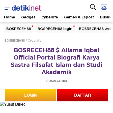
Home
Gadget
Cyberlife
Games & Esport
Busine
Yang sedang ramai dicari
BOSRECEH88
BOSRECEH88 login
BOSRECEH88 webs
Loading...
BOSRECEH88
Cyberlife
Terakhir yang dicari
BOSRECEH88 $ Allama Iqbal
Loading...
Official Portal Biografi Karya
Sastra Filsafat Islam dan Studi
Akademik
BOSRECEH88
LOGIN
DAFTAR