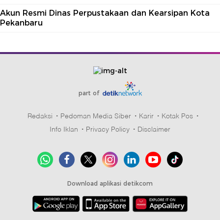
Akun Resmi Dinas Perpustakaan dan Kearsipan Kota
Pekanbaru
part of
Redaksi
Pedoman Media Siber
Karir
Kotak Pos
Info Iklan
Privacy Policy
Disclaimer
Download aplikasi detikcom