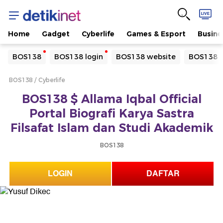
Home
Gadget
Cyberlife
Games & Esport
Busine
Yang sedang ramai dicari
BOS138
BOS138 login
BOS138 website
BOS138 d
Loading...
BOS138
Cyberlife
Terakhir yang dicari
BOS138 $ Allama Iqbal Official
Loading...
Portal Biografi Karya Sastra
Filsafat Islam dan Studi Akademik
BOS138
LOGIN
DAFTAR