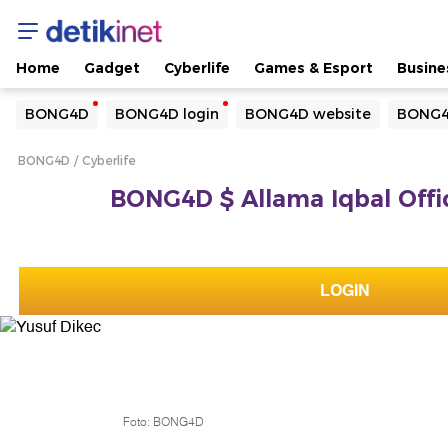
Home
Gadget
Cyberlife
Games & Esport
Busine
Yang sedang ramai dicari
BONG4D
BONG4D login
BONG4D website
BONG4
Loading...
BONG4D
Cyberlife
Terakhir yang dicari
BONG4D $ Allama Iqbal Offic
Loading...
LOGIN
Foto: BONG4D