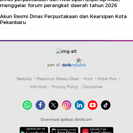
menggelar forum perangkat daerah tahun 2026
Akun Resmi Dinas Perpustakaan dan Kearsipan Kota
Pekanbaru
part of
Redaksi
Pedoman Media Siber
Karir
Kotak Pos
Info Iklan
Privacy Policy
Disclaimer
Download aplikasi detikcom