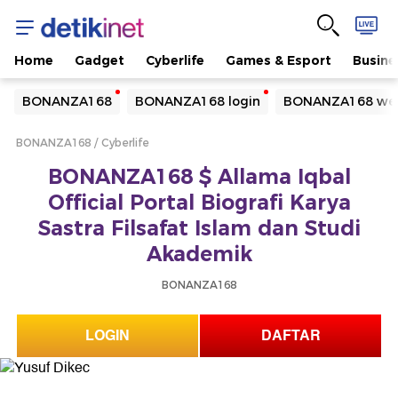
Home
Gadget
Cyberlife
Games & Esport
Busine
Yang sedang ramai dicari
BONANZA168
BONANZA168 login
BONANZA168 web
Loading...
BONANZA168
Cyberlife
Terakhir yang dicari
BONANZA168 $ Allama Iqbal
Loading...
Official Portal Biografi Karya
Sastra Filsafat Islam dan Studi
Akademik
BONANZA168
LOGIN
DAFTAR