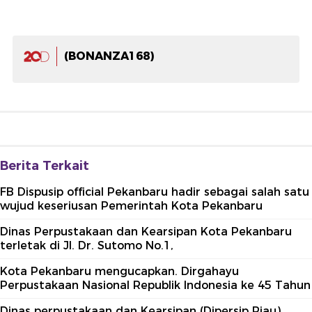
(BONANZA168)
Berita Terkait
FB Dispusip official Pekanbaru hadir sebagai salah satu
wujud keseriusan Pemerintah Kota Pekanbaru
Dinas Perpustakaan dan Kearsipan Kota Pekanbaru
terletak di Jl. Dr. Sutomo No.1,
Kota Pekanbaru mengucapkan. Dirgahayu
Perpustakaan Nasional Republik Indonesia ke 45 Tahun
Dinas perpustakaan dan Kearsipan (Dipersip Riau)