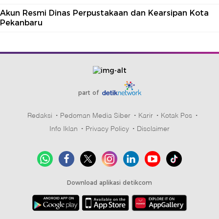
Akun Resmi Dinas Perpustakaan dan Kearsipan Kota
Pekanbaru
part of
Redaksi
Pedoman Media Siber
Karir
Kotak Pos
Info Iklan
Privacy Policy
Disclaimer
Download aplikasi detikcom