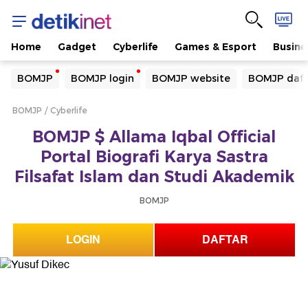
Home
Gadget
Cyberlife
Games & Esport
Busine
Yang sedang ramai dicari
BOMJP
BOMJP login
BOMJP website
BOMJP daft
Loading...
BOMJP
Cyberlife
Terakhir yang dicari
BOMJP $ Allama Iqbal Official
Loading...
Portal Biografi Karya Sastra
Filsafat Islam dan Studi Akademik
BOMJP
LOGIN
DAFTAR