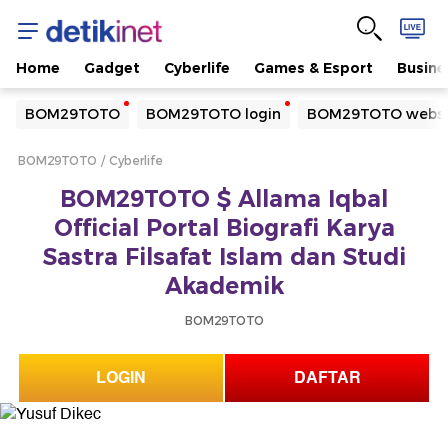
Home
Gadget
Cyberlife
Games & Esport
Busine
Yang sedang ramai dicari
BOM29TOTO
BOM29TOTO login
BOM29TOTO websi
Loading...
BOM29TOTO
Cyberlife
Terakhir yang dicari
BOM29TOTO $ Allama Iqbal
Loading...
Official Portal Biografi Karya
Sastra Filsafat Islam dan Studi
Akademik
BOM29TOTO
LOGIN
DAFTAR