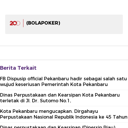
(BOLAPOKER)
Berita Terkait
FB Dispusip official Pekanbaru hadir sebagai salah satu
wujud keseriusan Pemerintah Kota Pekanbaru
Dinas Perpustakaan dan Kearsipan Kota Pekanbaru
terletak di Jl. Dr. Sutomo No.1,
Kota Pekanbaru mengucapkan. Dirgahayu
Perpustakaan Nasional Republik Indonesia ke 45 Tahun
Dinas perpustakaan dan Kearsipan (Dipersip Riau)