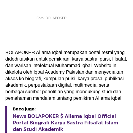
Foto: BOLAPOKER
BOLAPOKER Allama Iqbal merupakan portal resmi yang
didedikasikan untuk pemikiran, karya sastra, puisi, filsafat,
dan warisan intelektual Muhammad Iqbal. Website ini
dikelola oleh Iqbal Academy Pakistan dan menyediakan
akses ke biografi, kumpulan puisi, karya prosa, publikasi
akademik, perpustakaan digital, multimedia, serta
berbagai sumber penelitian yang mendukung studi dan
pemahaman mendalam tentang pemikiran Allama Iqbal.
Baca juga:
News BOLAPOKER $ Allama Iqbal Official
Portal Biografi Karya Sastra Filsafat Islam
dan Studi Akademik