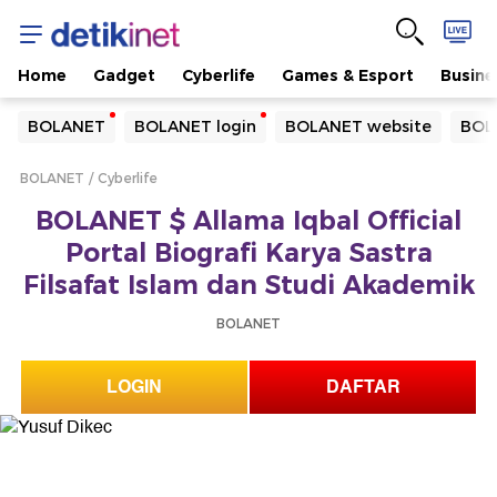
Home
Gadget
Cyberlife
Games & Esport
Busine
Yang sedang ramai dicari
BOLANET
BOLANET login
BOLANET website
BOL
Loading...
BOLANET
Cyberlife
Terakhir yang dicari
BOLANET $ Allama Iqbal Official
Loading...
Portal Biografi Karya Sastra
Filsafat Islam dan Studi Akademik
BOLANET
LOGIN
DAFTAR