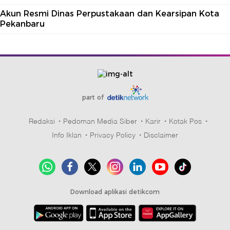
Akun Resmi Dinas Perpustakaan dan Kearsipan Kota
Pekanbaru
part of
Redaksi
Pedoman Media Siber
Karir
Kotak Pos
Info Iklan
Privacy Policy
Disclaimer
Download aplikasi detikcom