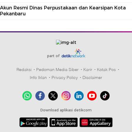
Akun Resmi Dinas Perpustakaan dan Kearsipan Kota
Pekanbaru
part of
Redaksi
Pedoman Media Siber
Karir
Kotak Pos
Info Iklan
Privacy Policy
Disclaimer
Download aplikasi detikcom