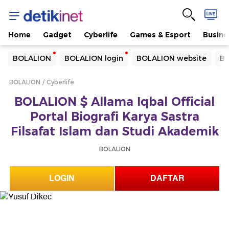
Home
Gadget
Cyberlife
Games & Esport
Busine
Yang sedang ramai dicari
BOLALION
BOLALION login
BOLALION website
BO
Loading...
BOLALION
Cyberlife
Terakhir yang dicari
BOLALION $ Allama Iqbal Official
Loading...
Portal Biografi Karya Sastra
Filsafat Islam dan Studi Akademik
BOLALION
LOGIN
DAFTAR