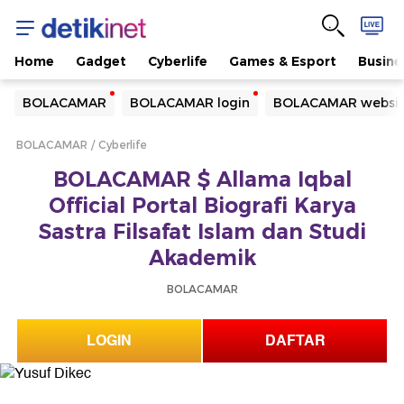
Home
Gadget
Cyberlife
Games & Esport
Busine
Yang sedang ramai dicari
BOLACAMAR
BOLACAMAR login
BOLACAMAR websi
Loading...
BOLACAMAR
Cyberlife
Terakhir yang dicari
BOLACAMAR $ Allama Iqbal
Loading...
Official Portal Biografi Karya
Sastra Filsafat Islam dan Studi
Akademik
BOLACAMAR
LOGIN
DAFTAR