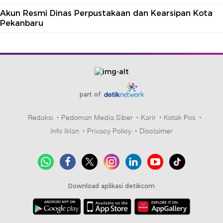
Akun Resmi Dinas Perpustakaan dan Kearsipan Kota
Pekanbaru
part of
Redaksi
Pedoman Media Siber
Karir
Kotak Pos
Info Iklan
Privacy Policy
Disclaimer
Download aplikasi detikcom