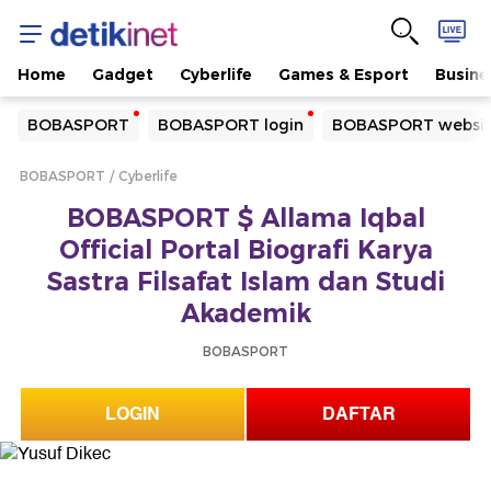
Home
Gadget
Cyberlife
Games & Esport
Busine
Yang sedang ramai dicari
BOBASPORT
BOBASPORT login
BOBASPORT websi
Loading...
BOBASPORT
Cyberlife
Terakhir yang dicari
BOBASPORT $ Allama Iqbal
Loading...
Official Portal Biografi Karya
Sastra Filsafat Islam dan Studi
Akademik
BOBASPORT
LOGIN
DAFTAR