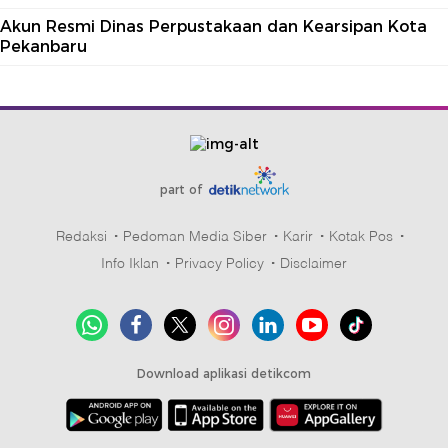
Akun Resmi Dinas Perpustakaan dan Kearsipan Kota
Pekanbaru
part of
Redaksi
Pedoman Media Siber
Karir
Kotak Pos
Info Iklan
Privacy Policy
Disclaimer
Download aplikasi detikcom