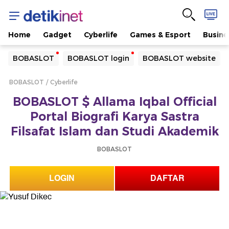
Home
Gadget
Cyberlife
Games & Esport
Busine
Yang sedang ramai dicari
BOBASLOT
BOBASLOT login
BOBASLOT website
Loading...
BOBASLOT
Cyberlife
Terakhir yang dicari
BOBASLOT $ Allama Iqbal Official
Loading...
Portal Biografi Karya Sastra
Filsafat Islam dan Studi Akademik
BOBASLOT
LOGIN
DAFTAR