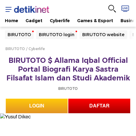
Home
Gadget
Cyberlife
Games & Esport
Busine
Yang sedang ramai dicari
BIRUTOTO
BIRUTOTO login
BIRUTOTO website
B
Loading...
BIRUTOTO
Cyberlife
Terakhir yang dicari
BIRUTOTO $ Allama Iqbal Official
Loading...
Portal Biografi Karya Sastra
Filsafat Islam dan Studi Akademik
BIRUTOTO
LOGIN
DAFTAR