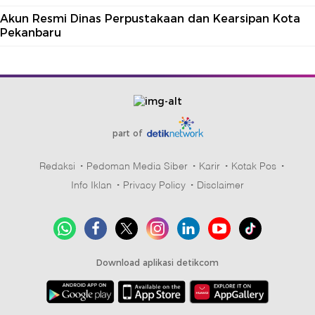
Akun Resmi Dinas Perpustakaan dan Kearsipan Kota
Pekanbaru
part of
Redaksi
Pedoman Media Siber
Karir
Kotak Pos
Info Iklan
Privacy Policy
Disclaimer
Download aplikasi detikcom