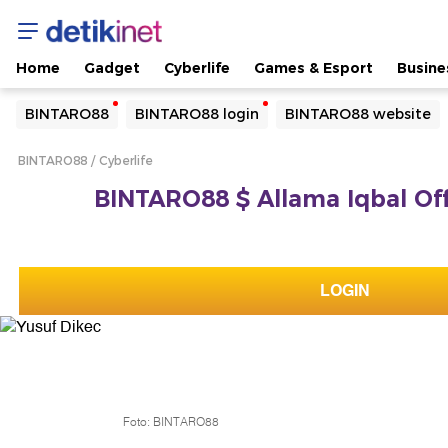
Home
Gadget
Cyberlife
Games & Esport
Busine
Yang sedang ramai dicari
BINTARO88
BINTARO88 login
BINTARO88 website
Loading...
BINTARO88
Cyberlife
Terakhir yang dicari
BINTARO88 $ Allama Iqbal Offi
Loading...
LOGIN
Foto: BINTARO88