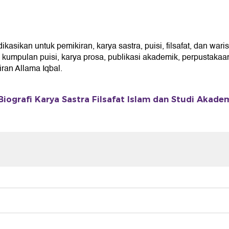
sikan untuk pemikiran, karya sastra, puisi, filsafat, dan wari
umpulan puisi, karya prosa, publikasi akademik, perpustakaan 
an Allama Iqbal.
Biografi Karya Sastra Filsafat Islam dan Studi Akade