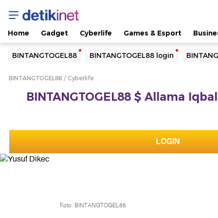
Home
Gadget
Cyberlife
Games & Esport
Busine
Yang sedang ramai dicari
BINTANGTOGEL88
BINTANGTOGEL88 login
BINTANG
Loading...
BINTANGTOGEL88
Cyberlife
Terakhir yang dicari
BINTANGTOGEL88 $ Allama Iqbal Of
Loading...
LOGIN
Foto: BINTANGTOGEL88