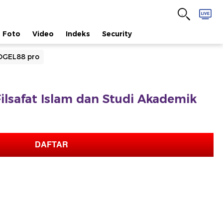
Foto
Video
Indeks
Security
GEL88 pro
Filsafat Islam dan Studi Akademik
DAFTAR