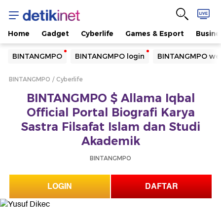
Home
Gadget
Cyberlife
Games & Esport
Busine
Yang sedang ramai dicari
BINTANGMPO
BINTANGMPO login
BINTANGMPO web
Loading...
BINTANGMPO
Cyberlife
Terakhir yang dicari
BINTANGMPO $ Allama Iqbal
Loading...
Official Portal Biografi Karya
Sastra Filsafat Islam dan Studi
Akademik
BINTANGMPO
LOGIN
DAFTAR