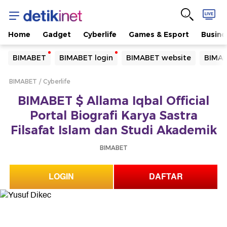
Home
Gadget
Cyberlife
Games & Esport
Busine
Yang sedang ramai dicari
BIMABET
BIMABET login
BIMABET website
BIMAB
Loading...
BIMABET
Cyberlife
Terakhir yang dicari
BIMABET $ Allama Iqbal Official
Loading...
Portal Biografi Karya Sastra
Filsafat Islam dan Studi Akademik
BIMABET
LOGIN
DAFTAR