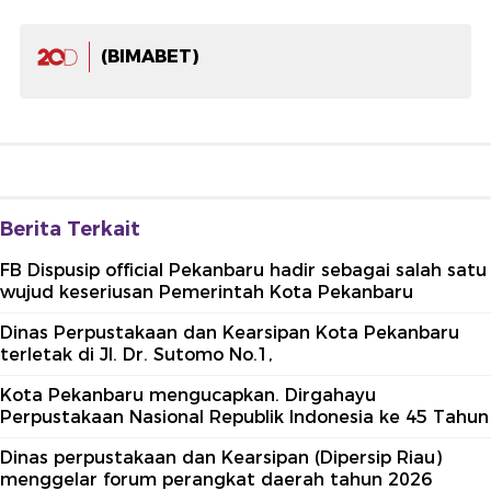
(BIMABET)
Berita Terkait
FB Dispusip official Pekanbaru hadir sebagai salah satu
wujud keseriusan Pemerintah Kota Pekanbaru
Dinas Perpustakaan dan Kearsipan Kota Pekanbaru
terletak di Jl. Dr. Sutomo No.1,
Kota Pekanbaru mengucapkan. Dirgahayu
Perpustakaan Nasional Republik Indonesia ke 45 Tahun
Dinas perpustakaan dan Kearsipan (Dipersip Riau)
menggelar forum perangkat daerah tahun 2026