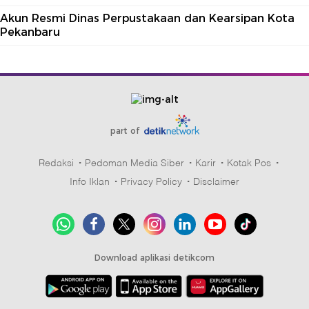
Akun Resmi Dinas Perpustakaan dan Kearsipan Kota
Pekanbaru
part of
Redaksi
Pedoman Media Siber
Karir
Kotak Pos
Info Iklan
Privacy Policy
Disclaimer
Download aplikasi detikcom