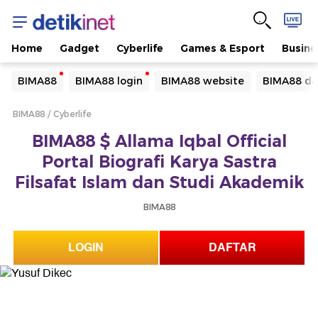
Home
Gadget
Cyberlife
Games & Esport
Busine
Yang sedang ramai dicari
BIMA88
BIMA88 login
BIMA88 website
BIMA88 da
Loading...
BIMA88
Cyberlife
Terakhir yang dicari
BIMA88 $ Allama Iqbal Official
Loading...
Portal Biografi Karya Sastra
Filsafat Islam dan Studi Akademik
BIMA88
LOGIN
DAFTAR