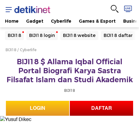
Home
Gadget
Cyberlife
Games & Esport
Busine
Yang sedang ramai dicari
BIJI18
BIJI18 login
BIJI18 website
BIJI18 daftar
Loading...
BIJI18
Cyberlife
Terakhir yang dicari
BIJI18 $ Allama Iqbal Official
Loading...
Portal Biografi Karya Sastra
Filsafat Islam dan Studi Akademik
BIJI18
LOGIN
DAFTAR