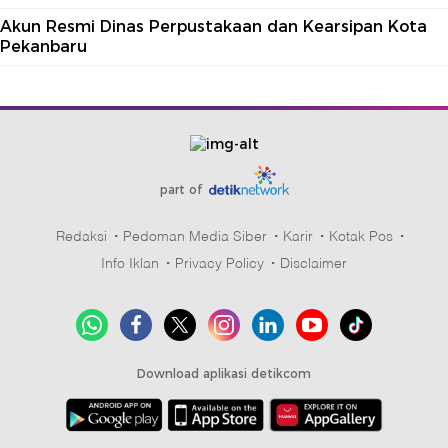
Akun Resmi Dinas Perpustakaan dan Kearsipan Kota
Pekanbaru
part of
Redaksi
Pedoman Media Siber
Karir
Kotak Pos
Info Iklan
Privacy Policy
Disclaimer
Download aplikasi detikcom