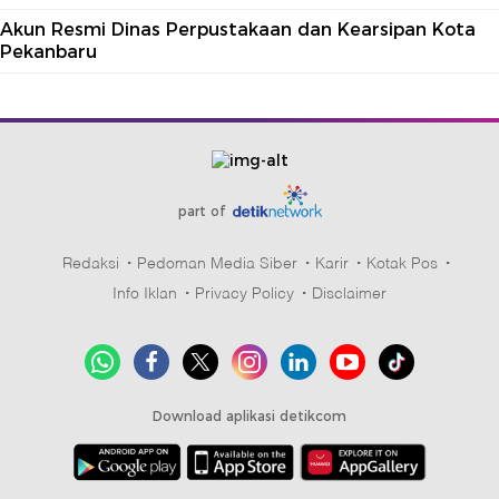
Akun Resmi Dinas Perpustakaan dan Kearsipan Kota
Pekanbaru
part of
Redaksi
Pedoman Media Siber
Karir
Kotak Pos
Info Iklan
Privacy Policy
Disclaimer
Download aplikasi detikcom