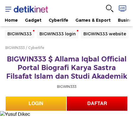
Home
Gadget
Cyberlife
Games & Esport
Busine
Yang sedang ramai dicari
BIGWIN333
BIGWIN333 login
BIGWIN333 website
Loading...
BIGWIN333
Cyberlife
Terakhir yang dicari
BIGWIN333 $ Allama Iqbal Official
Loading...
Portal Biografi Karya Sastra
Filsafat Islam dan Studi Akademik
BIGWIN333
LOGIN
DAFTAR