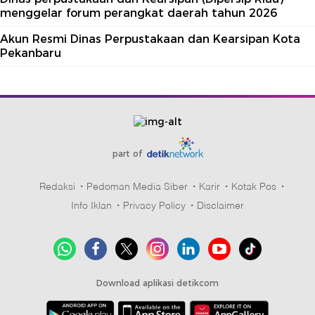
menggelar forum perangkat daerah tahun 2026
Akun Resmi Dinas Perpustakaan dan Kearsipan Kota
Pekanbaru
part of
Redaksi
Pedoman Media Siber
Karir
Kotak Pos
Info Iklan
Privacy Policy
Disclaimer
Download aplikasi detikcom