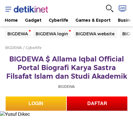
Home
Gadget
Cyberlife
Games & Esport
Busine
Yang sedang ramai dicari
BIGDEWA
BIGDEWA login
BIGDEWA website
BIGD
Loading...
BIGDEWA
Cyberlife
Terakhir yang dicari
BIGDEWA $ Allama Iqbal Official
Loading...
Portal Biografi Karya Sastra
Filsafat Islam dan Studi Akademik
BIGDEWA
LOGIN
DAFTAR