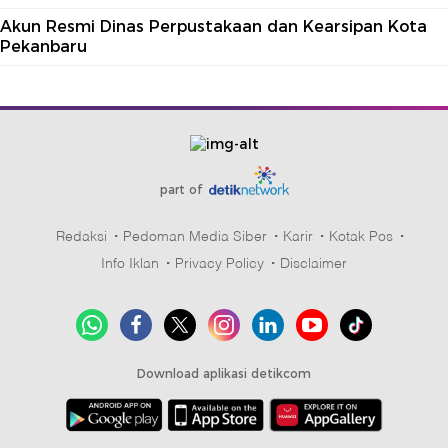
Akun Resmi Dinas Perpustakaan dan Kearsipan Kota
Pekanbaru
part of
Redaksi
Pedoman Media Siber
Karir
Kotak Pos
Info Iklan
Privacy Policy
Disclaimer
Download aplikasi detikcom