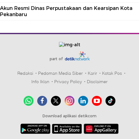
Akun Resmi Dinas Perpustakaan dan Kearsipan Kota
Pekanbaru
part of
Redaksi
Pedoman Media Siber
Karir
Kotak Pos
Info Iklan
Privacy Policy
Disclaimer
Download aplikasi detikcom