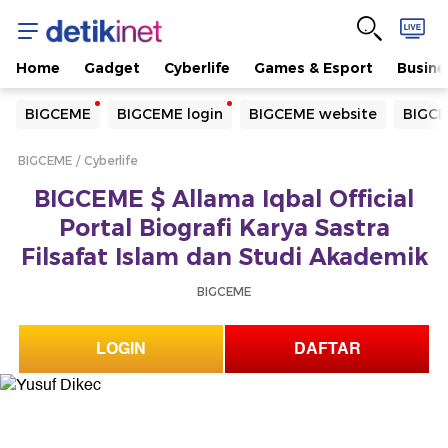
Home
Gadget
Cyberlife
Games & Esport
Busine
Yang sedang ramai dicari
BIGCEME
BIGCEME login
BIGCEME website
BIGCE
Loading...
BIGCEME
Cyberlife
Terakhir yang dicari
BIGCEME $ Allama Iqbal Official
Loading...
Portal Biografi Karya Sastra
Filsafat Islam dan Studi Akademik
BIGCEME
LOGIN
DAFTAR