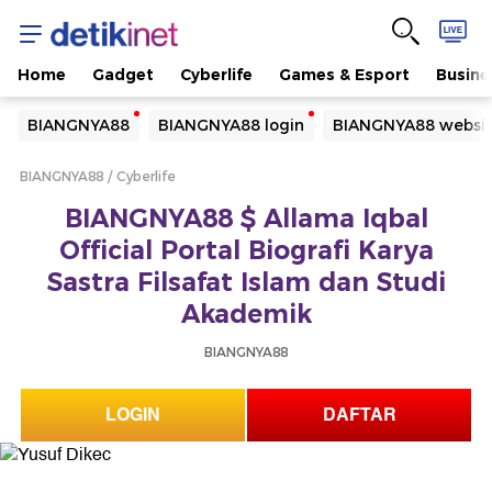
Home
Gadget
Cyberlife
Games & Esport
Busine
Yang sedang ramai dicari
BIANGNYA88
BIANGNYA88 login
BIANGNYA88 websi
Loading...
BIANGNYA88
Cyberlife
Terakhir yang dicari
BIANGNYA88 $ Allama Iqbal
Loading...
Official Portal Biografi Karya
Sastra Filsafat Islam dan Studi
Akademik
BIANGNYA88
LOGIN
DAFTAR