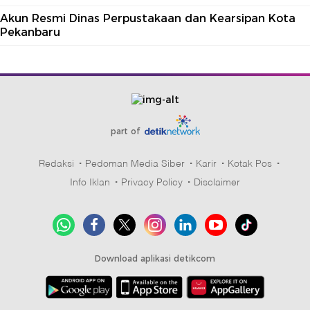
Akun Resmi Dinas Perpustakaan dan Kearsipan Kota
Pekanbaru
part of
Redaksi
Pedoman Media Siber
Karir
Kotak Pos
Info Iklan
Privacy Policy
Disclaimer
Download aplikasi detikcom