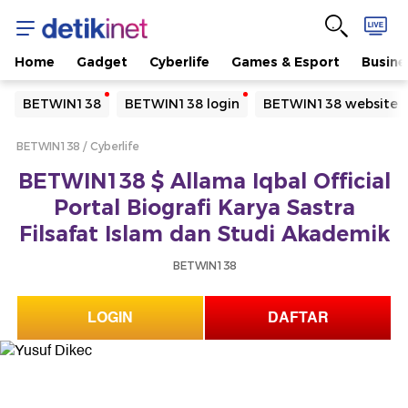
Home
Gadget
Cyberlife
Games & Esport
Busine
Yang sedang ramai dicari
BETWIN138
BETWIN138 login
BETWIN138 website
Loading...
BETWIN138
Cyberlife
Terakhir yang dicari
BETWIN138 $ Allama Iqbal Official
Loading...
Portal Biografi Karya Sastra
Filsafat Islam dan Studi Akademik
BETWIN138
LOGIN
DAFTAR