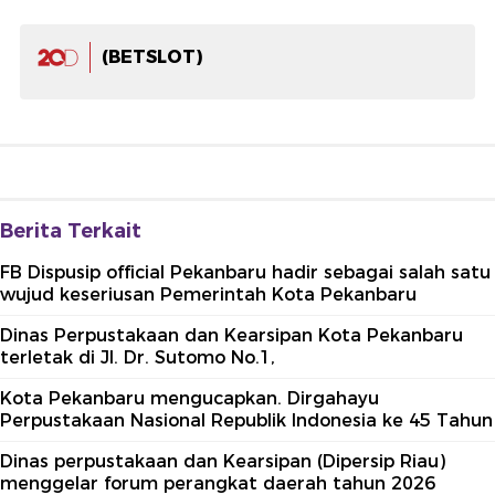
(BETSLOT)
Berita Terkait
FB Dispusip official Pekanbaru hadir sebagai salah satu
wujud keseriusan Pemerintah Kota Pekanbaru
Dinas Perpustakaan dan Kearsipan Kota Pekanbaru
terletak di Jl. Dr. Sutomo No.1,
Kota Pekanbaru mengucapkan. Dirgahayu
Perpustakaan Nasional Republik Indonesia ke 45 Tahun
Dinas perpustakaan dan Kearsipan (Dipersip Riau)
menggelar forum perangkat daerah tahun 2026