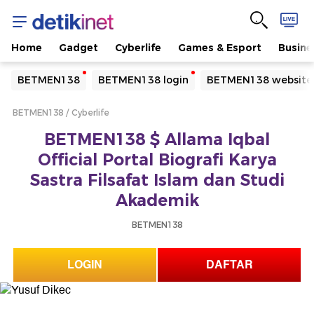
Home
Gadget
Cyberlife
Games & Esport
Busine
Yang sedang ramai dicari
BETMEN138
BETMEN138 login
BETMEN138 website
Loading...
BETMEN138
Cyberlife
Terakhir yang dicari
BETMEN138 $ Allama Iqbal
Loading...
Official Portal Biografi Karya
Sastra Filsafat Islam dan Studi
Akademik
BETMEN138
LOGIN
DAFTAR