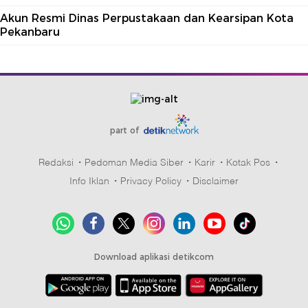
Akun Resmi Dinas Perpustakaan dan Kearsipan Kota
Pekanbaru
part of
Redaksi
Pedoman Media Siber
Karir
Kotak Pos
Info Iklan
Privacy Policy
Disclaimer
Download aplikasi detikcom