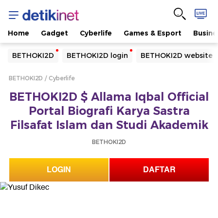
Home
Gadget
Cyberlife
Games & Esport
Busine
Yang sedang ramai dicari
BETHOKI2D
BETHOKI2D login
BETHOKI2D website
Loading...
BETHOKI2D
Cyberlife
Terakhir yang dicari
BETHOKI2D $ Allama Iqbal Official
Loading...
Portal Biografi Karya Sastra
Filsafat Islam dan Studi Akademik
BETHOKI2D
LOGIN
DAFTAR