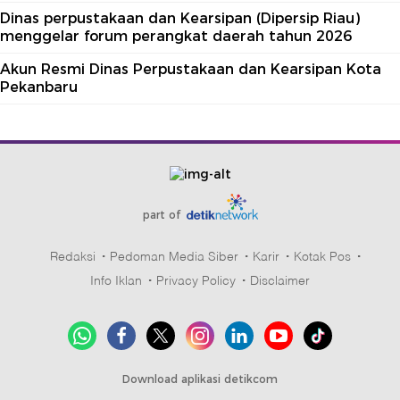
Dinas perpustakaan dan Kearsipan (Dipersip Riau)
menggelar forum perangkat daerah tahun 2026
Akun Resmi Dinas Perpustakaan dan Kearsipan Kota
Pekanbaru
part of
Redaksi
Pedoman Media Siber
Karir
Kotak Pos
Info Iklan
Privacy Policy
Disclaimer
Download aplikasi detikcom